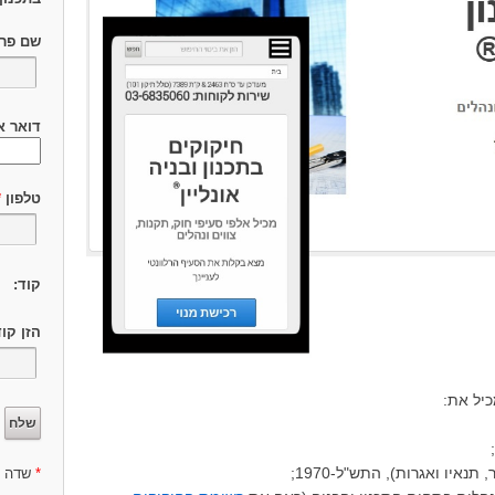
שם פר
דואר א
טלפון
*
קוד:
הזן קו
יל את:
נאיו ואגרות), התש"ל-1970;
*
שדה ח