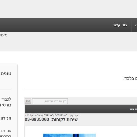
צור קשר
מעודכן לס"ח-91
טופס 
 בלבד.
לכבוד
בורסי 
הנידון:
אני מב
בתכנון 