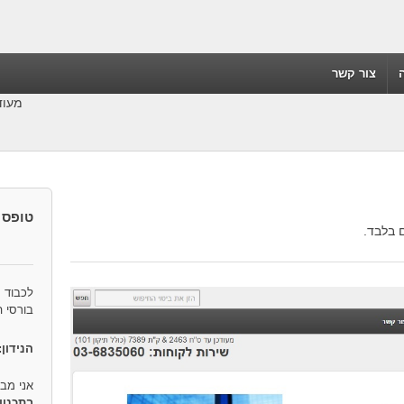
צור קשר
מעודכן לס"ח-91
טופס 
 בלבד.
לכבוד
בורסי 
הנידון:
אני מב
בתכנון 