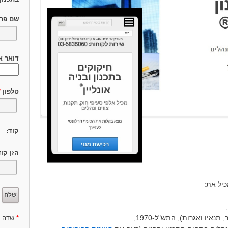
שם פר
דואר א
טלפון
*
קוד:
הזן קו
יל את:
נאיו ואגרות), התש"ל-1970;
*
שדה ח