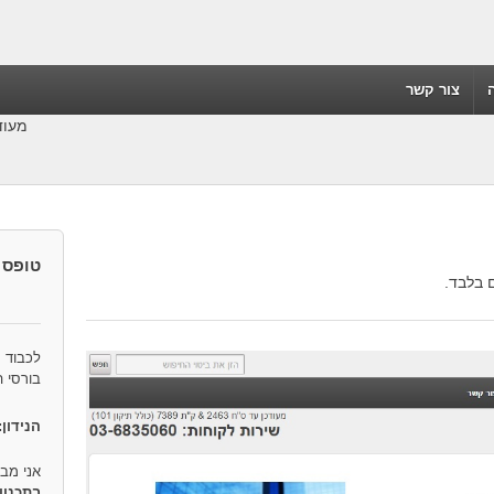
צור קשר
מעודכן לס"ח-91
טופס 
 בלבד.
לכבוד
בורסי 
הנידון:
אני מב
בתכנון 