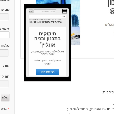
שם פר
דואר א
טלפון
*
קוד:
הזן קו
יל את:
נאיו ואגרות), התש"ל-1970;
*
שדה ח