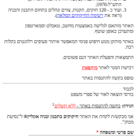
התש"ל-1970;
ועוד כ - 120 חוקים, תקנות, צווים ונהלים בתחום התכנון והבניה
(ראה את
רשימת החיקוקים המלאה
).
האתר מותאם לגלישה באמצעות מחשב, טאבלט וסמארטפון
ומתעדכן באופן שוטף.
באתר מותקן מנוע חיפוש פנימי המאפשר איתור סעיפים רלוונטים בקלות
רבה.
התמצאות והפעלת האתר הנם פשוטים.
רכישת המנוי לאתר
מוקפאת
טופס בקשה להתנסות באתר
לכבוד
בורסי הוצאה לאור של ספרי משפט
1
הנידון:
בקשה להתנסות באתר -
ללא תשלום
אני מבקש/ת לקחת את האתר
חיקוקים בתכנון ובניה אונליין®
ל"נסיעת
מבחן".
שם פרטי ומשפחה
*